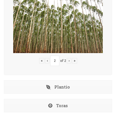
«
‹
of
2
›
»
Plantio
Toras