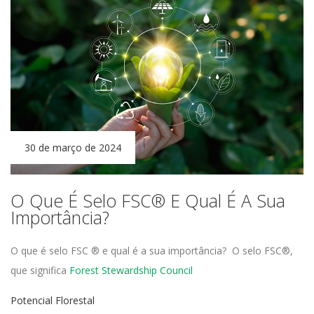
30 de março de 2024
O Que É Selo FSC® E Qual É A Sua
Importância?
O que é selo FSC
®
e qual é a sua importância?
O selo
FSC®
,
que significa
Forest
Stewardship
Council
Potencial Florestal