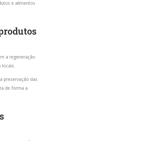
dutos e alimentos
produtos
tem a regeneração
locais.
r a preservação das
ita de forma a
s