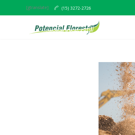
[gtranslate]
(15) 3272-2726