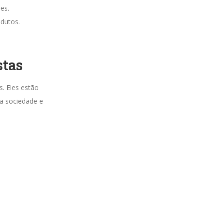
es.
odutos.
stas
s. Eles estão
a sociedade e