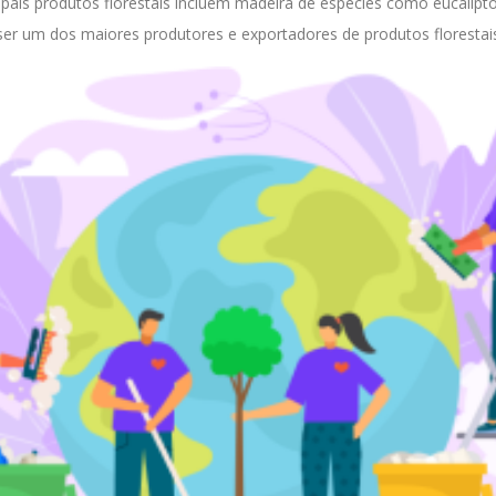
cipais produtos florestais incluem madeira de espécies como eucalipto
 ser um dos maiores produtores e exportadores de produtos floresta