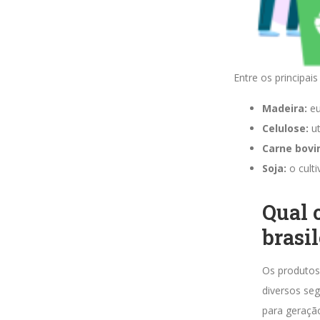
Entre os principai
Madeira:
eu
Celulose:
ut
Carne bovi
Soja:
o culti
Qual 
brasil
Os produtos
diversos seg
para geraçã