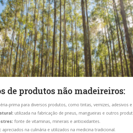
 de produtos não madeireiros:
ria-prima para diversos produtos, como tintas, vernizes, adesivos 
atural:
utilizada na fabricação de pneus, mangueiras e outros produt
estres:
fonte de vitaminas, minerais e antioxidantes.
:
apreciados na culinária e utilizados na medicina tradicional.