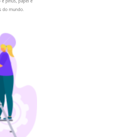
 e pinus, papel e
is do mundo.