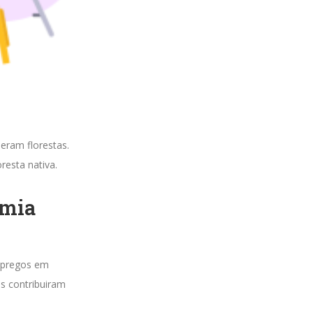
eram florestas.
resta nativa.
omia
empregos em
is contribuiram