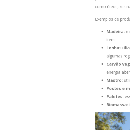
como óleos, resina
Exemplos de produ
Madeira:
ma
itens.
Lenha:
util
algumas reg
Carvão veg
energia alter
Mastro:
uti
Postes e m
Paletes:
ess
Biomassa:
f