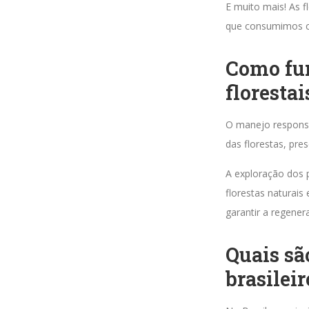
E muito mais! As 
que consumimos c
Como fun
florestai
O manejo responsá
das florestas, pr
A exploração dos p
florestas naturais
garantir a regener
Quais sã
brasileir