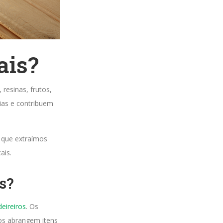
ais?
 resinas, frutos,
ias e contribuem
 que extraímos
ais.
s?
eireiros
. Os
ros abrangem itens