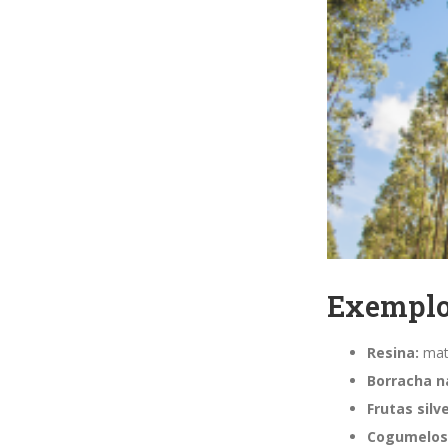
Exemplos
Resina:
maté
Borracha n
Frutas silv
Cogumelos