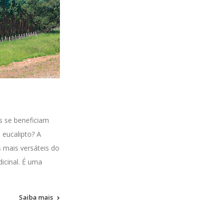
as se beneficiam
 eucalipto? A
s mais versáteis do
icinal. É uma
Saiba mais