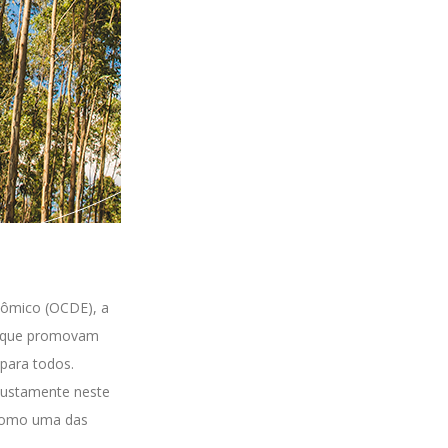
nômico (OCDE), a
s que promovam
para todos.
 justamente neste
 como uma das