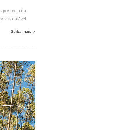
s
por meio do
ça sustentáve
l
.
Saiba mais