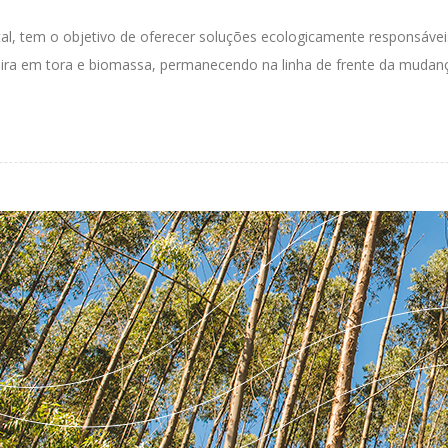
tal,
tem o objetivo de oferecer
soluções
ecol
ogicamente responsávei
ira
em
tora e biomassa
, permanecendo
na
linha de frente da mudan