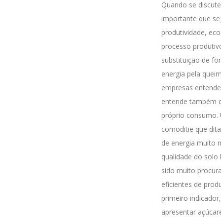
Quando se discute
importante que sej
produtividade, eco
processo produtiv
substituição de fo
energia pela quei
empresas entendem
entende também qu
próprio consumo. 
comoditie que dit
de energia muito m
qualidade do solo 
sido muito procura
eficientes de prod
primeiro indicador
apresentar açúcar