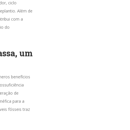
or, ciclo
replantio. Além de
tribui com a
io do
assa, um
meros benefícios
ossuficiência
geração de
néfica para a
eis fósseis traz