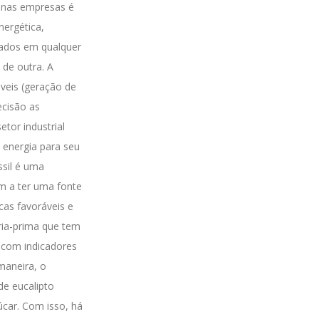
, nas empresas é
nergética,
ados em qualquer
 de outra.
A
áveis (geração de
ecisão as
etor industrial
 energia para seu
ssil é uma
m a ter uma fonte
cas favoráveis e
ia-prima que tem
s com indicadores
maneira, o
de eucalipto
car. Com isso, há