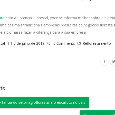
ato
com a Potencial Florestal, você se informa melhor sobre a biom
a das mais tradicionais empresas brasileiras de negócios florestais
e a biomassa fazer a diferença para a sua empresa!
stal
3 de julho de 2019
0 Comments
Reflorestamento
ts
rtância do setor agroflorestal e o eucalipto no país