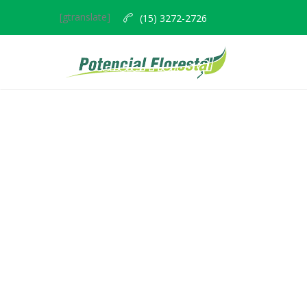
[gtranslate]
(15) 3272-2726