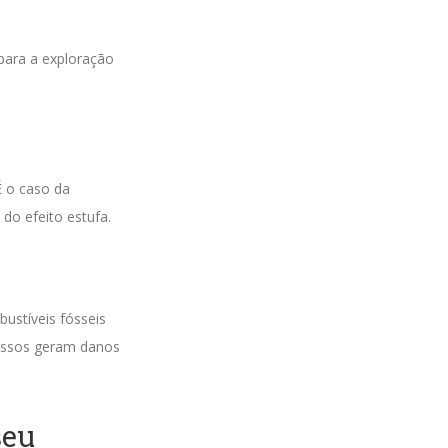
 para a exploração
É o caso da
do efeito estufa.
bustíveis fósseis
cessos geram danos
seu