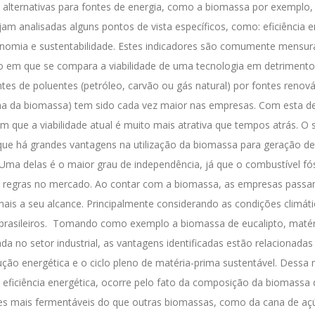
 alternativas para fontes de energia, como a biomassa por exemplo
am analisadas alguns pontos de vista específicos, como: eficiência e
nomia e sustentabilidade.
Estes indicadores são comumente mensur
o em que se compara a viabilidade de uma tecnologia em detrimento
ntes de poluentes (petróleo, carvão ou gás natural) por fontes renov
ma da biomassa) tem sido cada vez maior nas empresas. Com esta d
 que a viabilidade atual é muito mais atrativa que tempos atrás.
O s
e há grandes vantagens na utilização da biomassa para geração de
Uma delas é o maior grau de independência, já que o combustível fó
a regras no mercado.
Ao contar com a biomassa, as empresas passa
ais a seu alcance. Principalmente considerando as condições climáti
brasileiros.
Tomando como exemplo a biomassa de eucalipto, matér
da no setor industrial, as vantagens identificadas estão relacionada
ução energética e o ciclo pleno de matéria-prima sustentável.
Dessa 
, eficiência energética, ocorre pelo fato da composição da biomassa 
es mais fermentáveis do que outras biomassas, como da cana de açú