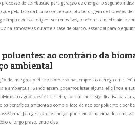
no processo de combustão para geração de energia.
O segundo indicad
taque pelo fato da biomassa de eucalipto ter origem de florestas de 
ia limpa e de sua origem ser renovável, o reflorestamento ainda con
2 na atmosferas durante a fase de plantio, essencial para o equilíbr
 poluentes: ao contrário da biom
ço ambiental
ação de energia a partir da biomassa nas empresas carrega em si inú
is e ambientais.
Sendo assim, podemos listar alguns: eficiência e aut
olvimento agroflorestal brasileiro, com melhora significativa para a 
e os benefícios ambientais como o fato de não ser poluente e ser be
ossistema.
Já a geração de energia por meio da queima de combustív
dio e longo prazo, entre elas: